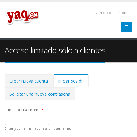
Inicio de sesión
Acceso limitado sólo a clientes
Solapas principales
Crear nueva cuenta
Iniciar sesión
(solapa
activa)
Solicitar una nueva contraseña
E-mail or username
*
Enter your e-mail address or username.